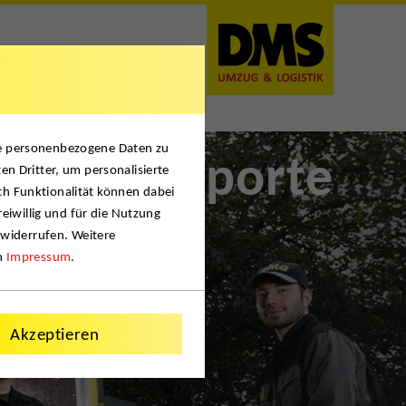
se personenbezogene Daten zu
unsttransporte
en Dritter, um personalisierte
ch Funktionalität können dabei
reiwillig und für die Nutzung
 widerrufen. Weitere
m
Impressum
.
Akzeptieren