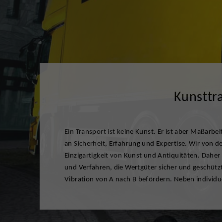
Kunsttr
Ein Transport ist keine Kunst. Er ist aber Maßarb
klimatisch sowie mechanisch sicheren Transport
an Sicherheit, Erfahrung und Expertise. Wir von 
Ihren Wunsch auch sämtliche Formalitäten bezüglich
Einzigartigkeit von Kunst und Antiquitäten. Daher
Einfuhrbestimmungen ab. Wir beraten Sie je
und Verfahren, die Wertgüter sicher und geschützt
Vibration von A nach B befördern. Neben individuel