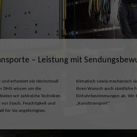
ansporte – Leistung mit Sendungsbewu
eit und erfordert ein Höchstmaß
behältnissen wickeln wir auf
der DMS wissen um die
 relevanter Zoll- oder
 bieten wir zahlreiche Techniken
derzeit umfassend zum Thema
 vor Staub, Feuchtigkeit und
„Kunsttransport“.
l für Sie angefertigten,