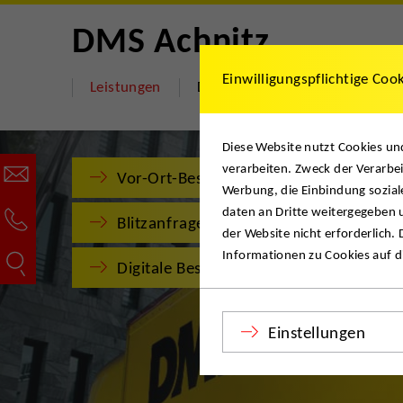
DMS Achnitz
Einwilligungspflichtige Coo
Leistungen
DMS Achnitz
Hilfe & Dok
Diese Website nutzt Cookies u
verarbeiten. Zweck der Verarbei
Vor-Ort-Besichtigung
Werbung, die Einbindung sozial
daten an Dritte weitergegeben u
Blitzanfrage
der Website nicht erforderlich.
Informationen zu Cookies auf di
Digitale Besichtigung
Einstellungen