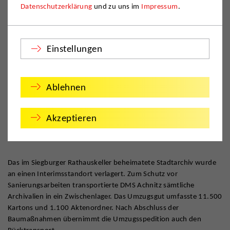
Datenschutzerklärung
und zu uns im
Impressum
.
Einstellungen
Ablehnen
Akzeptieren
Das im Siegburger Rathauskeller beheimatete Stadtarchiv wurde
an einen Interimsstandort verlagert. Zum Schutz vor
Sanierungsarbeiten transportierte DMS Achnitz sämtliche
Archivalien in ein Zwischenlager. Das Umzugsgut umfasste 11.500
Kartons und 1.100 Aktenordner. Nach Abschluss der
Baumaßnahmen übernimmt die Umzugsspedition auch den